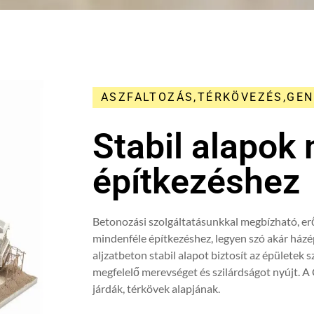
ASZFALTOZÁS,TÉRKÖVEZÉS,GEN
Stabil alapok
építkezéshez
Betonozási szolgáltatásunkkal megbízható, erő
mindenféle építkezéshez, legyen szó akár házép
aljzatbeton stabil alapot biztosít az épületek 
megfelelő merevséget és szilárdságot nyújt. 
járdák, térkövek alapjának.