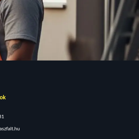
tok
81
szfalt.hu