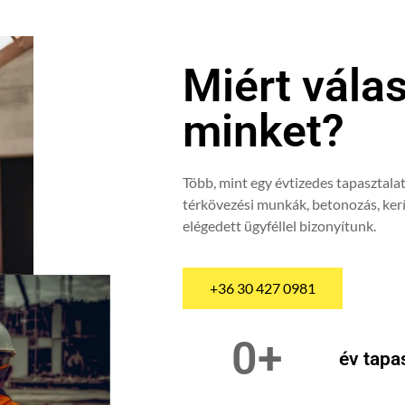
Miért vála
minket?
Több, mint egy évtizedes tapasztalat
térkövezési munkák, betonozás, kerí
elégedett ügyféllel bizonyítunk.
+36 30 427 0981
0
+
év tapa