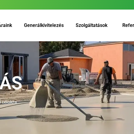
Áraink
Generálkivitelezés
Szolgáltatások
Refe
ÁS
 célokra