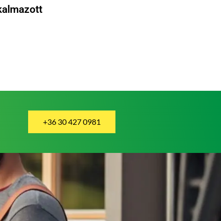
lkalmazott
+36 30 427 0981