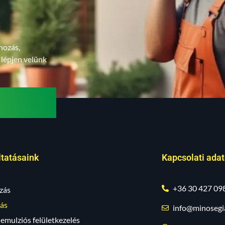
nozás,
 lépjen velünk
ltatásaink
Kapcsolati ada
+36 30 427 09
zás
ás
info@minosegia
mulziós felületkezelés