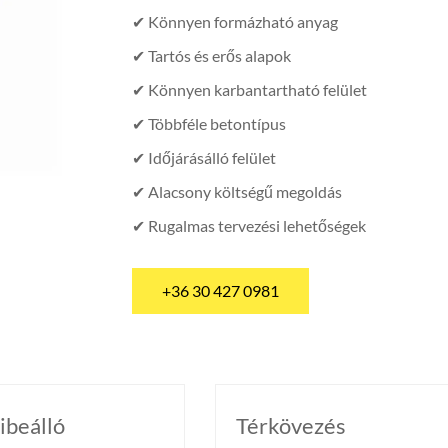
✔ Könnyen formázható anyag
✔ Tartós és erős alapok
✔ Könnyen karbantartható felület
✔ Többféle betontípus
✔ Időjárásálló felület
✔ Alacsony költségű megoldás
✔ Rugalmas tervezési lehetőségek
+36 30 427 0981
ibeálló
Térkövezés