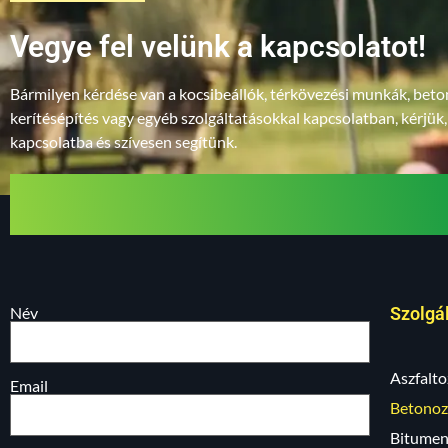
Vegye fel velünk a kapcsolatot!
Bármilyen kérdése van a kocsibeállók, térkövezési munkák, beto
kerítésépítés vagy egyéb szolgáltatásokkal kapcsolatban, kérjük,
kapcsolatba és szívesen segítünk.
Név
Szolgá
Aszfalto
Email
Betonoz
Bitumene