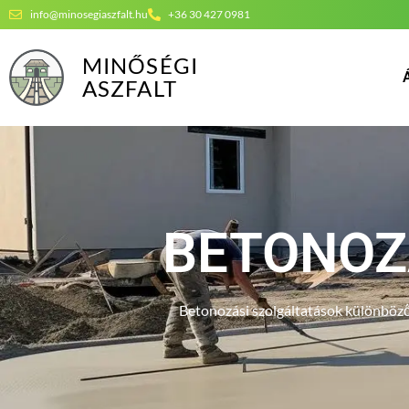
info@minosegiaszfalt.hu
+36 30 427 0981
MINŐSÉGI
ASZFALT
BETONOZ
Betonozási szolgáltatások különböző