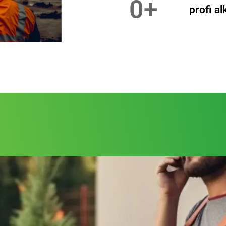
0
+
profi a