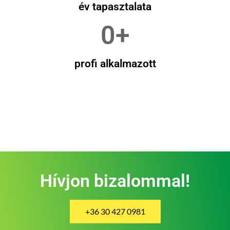
év tapasztalata
0
+
profi alkalmazott
Hívjon bizalommal!
+36 30 427 0981