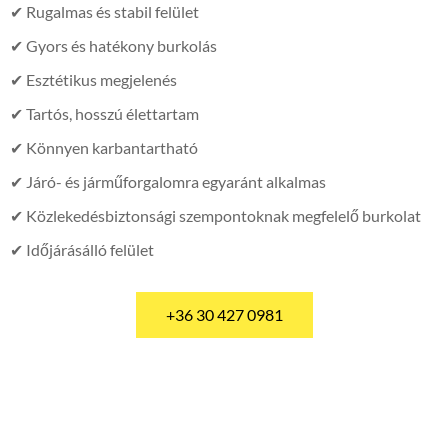
✔ Rugalmas és stabil felület
✔ Gyors és hatékony burkolás
✔ Esztétikus megjelenés
✔ Tartós, hosszú élettartam
✔ Könnyen karbantartható
✔ Járó- és járműforgalomra egyaránt alkalmas
✔ Közlekedésbiztonsági szempontoknak megfelelő burkolat
✔ Időjárásálló felület
+36 30 427 0981