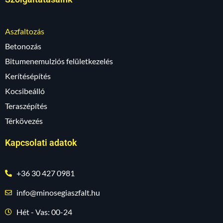
Aszfaltozás
Betonozás
Bitumenemulziós felületkezelés
Kerítésépítés
Kocsibeálló
Teraszépítés
Térkövezés
Kapcsolati adatok
+36 30 427 0981
info@minosegiaszfalt.hu
Hét - Vas: 00-24