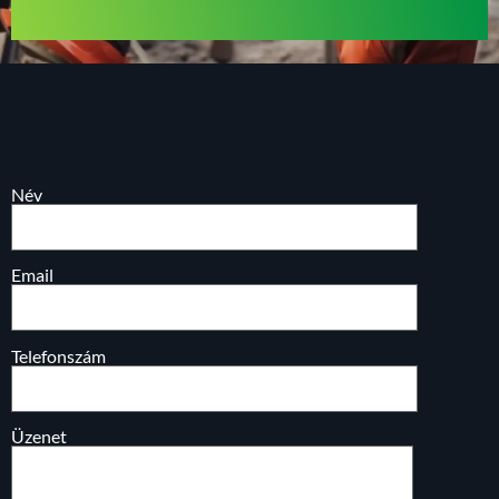
Név
Email
Telefonszám
Üzenet