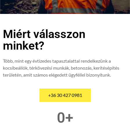
Miért válasszon
minket?
Több, mint egy évtizedes tapasztalattal rendelkezünk a
kocsibeállók, térkövezési munkák, betonozás, kerítésépítés
területén, amit számos elégedett ügyféllel bizonyítunk.
+36 30 427 0981
0
+