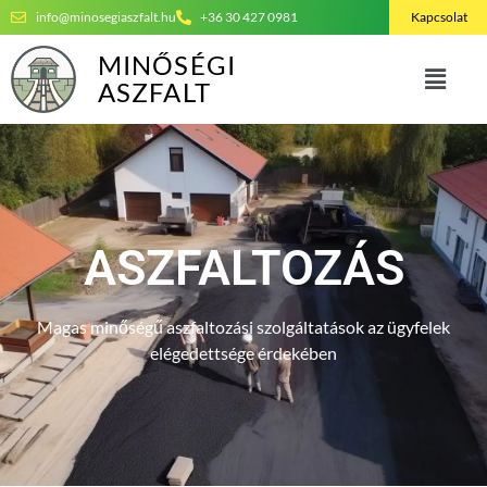
info@minosegiaszfalt.hu
+36 30 427 0981
Kapcsolat
MINŐSÉGI
ASZFALT
ASZFALTOZÁS
Magas minőségű aszfaltozási szolgáltatások az ügyfelek
elégedettsége érdekében