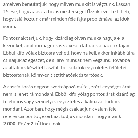
amelyen bemutatjuk, hogy milyen munkát is végzünk. Lassan
15 éve, hogy az aszfaltozás mesterségét űzzük, ezért elhiheti,
hogy találkoztunk már minden féle fajta problémával az idők
során.
Fontosnak tartjuk, hogy kizárólag olyan munka hagyja el a
kezünket, amit mi magunk is szívesen látnánk a házunk táján.
Ebből kifolyólag biztosra veheti, hogy ha kell, akkor inkább újra
csináljuk az egészet, de silány munkát nem végzünk. Továbbá
az általunk készített aszfalt burkolatok egyenletes felületet
biztosítanak, könnyen tisztíthatóak és tartósak.
Az aszfaltozás nagyon szerteágazó műfaj, ezért egységes árat
nem is lehet rá mondani. Ebből kifolyólag pontos árat kizárólag
telefonos vagy személyes egyeztetés alkalmával tudunk
mondani. Azonban, hogy mégis csak adjunk valamiféle
referencia pontot, ezért azt tudjuk mondani, hogy áraink
2.000,-Ft / m2
-től indulnak.