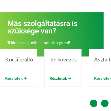
Más szolgáltatásra is
szüksége van?
Tekintse meg, miben tudunk segíteni!
Kocsibeálló
Térkövezés
Aszfal
Részletek
Részletek
Részlete