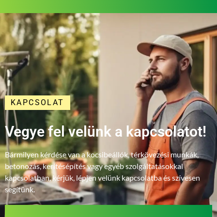
KAPCSOLAT
Vegye fel velünk a kapcsolatot!
Bármilyen kérdése van a kocsibeállók, térkövezési munkák,
betonozás, kerítésépítés vagy egyéb szolgáltatásokkal
kapcsolatban, kérjük, lépjen velünk kapcsolatba és szívesen
segítünk.